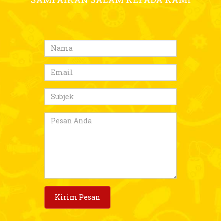
SEKILAS TENTANG KAMI
Telp/Whatsapp
+6285100996428
Alamat
JL. LAKSANA NO.33-S KEL. KOTA MATSUM 4 KEC.
MEDAN AREA, MEDAN, SUMATERA UTARA
INDONESIA 20215
E-mail
support@sks.id