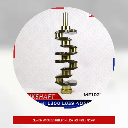
Berita & Event
SEPUTAR DUNIA OTOMOTIF
TERKINI
6 Mesin Mobil
Legendaris yang
Terkenal Bandel,
Bertenaga, dan Irit
BBM
Rahasia di Balik