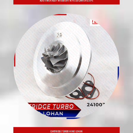
CRANKSHAFT KRUK AS MITSUBISHI PS100 4D31 MD012320
LINER 4D34 - MITSUBISHI COLT DIESEL PS120
LINER 4D56 - MITSUBISHI L300