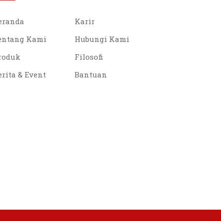
eranda
Karir
entang Kami
Hubungi Kami
roduk
Filosofi
erita & Event
Bantuan