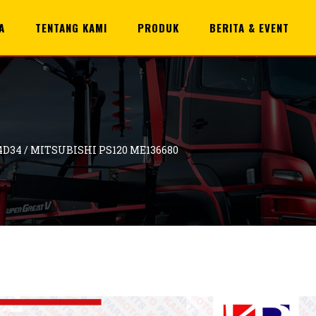
A
TENTANG KAMI
PRODUK
BERITA & EVENT
34 / MITSUBISHI PS120 ME136680