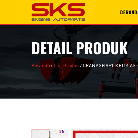
+6285100996428
support@sks.id
BERAND
DETAIL PRODUK
Beranda
/
List Produk
/
CRANKSHAFT KRUK AS 4D