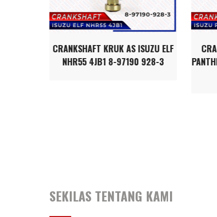
 AS
CRANKSHAFT KRUK AS ISUZU ELF
CRA
9 4D56
NHR55 4JB1 8-97190 928-3
PANTH
SEKILAS TENTANG KAMI