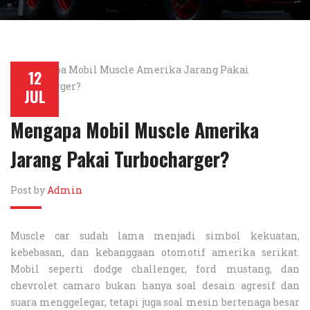
12
JUL
Mengapa Mobil Muscle Amerika
Jarang Pakai Turbocharger?
Post by
Admin
Muscle car sudah lama menjadi simbol kekuatan,
kebebasan, dan kebanggaan otomotif amerika serikat.
Mobil seperti dodge challenger, ford mustang, dan
chevrolet camaro bukan hanya soal desain agresif dan
suara menggelegar, tetapi juga soal mesin bertenaga besar