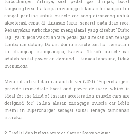
turbocharger. Artinya, saat pedal gas diinjak, boost
langsung tersedia tanpa menunggu tekanan terbangun. Ini
sangat penting untuk muscle car yang dirancang untuk
akselerasi cepat di lintasan lurus, seperti pada drag race.
Kebanyakan turbocharger mengalami yang disebut "Turbo
lag", yaitu jeda waktu antara pedal gas ditekan dan tenaga
tambahan datang. Dalam dunia muscle car, hal semacam
itu dianggap mengganggu, karena filosofi muscle car
adalah brutal power on demand — tenaga langsung, tidak
menunggu.
Menurut artikel dari car and driver (2021), "Superchargers
provide immediate boost and power delivery, which is
ideal for the kind of instant acceleration muscle cars are
designed for." inilah alasan mengapa muscle car lebih
memilih supercharger sebagai solusi tenaga tambahan
mereka.
2. Tradisi dan budaya otomotif amerika yang kuat