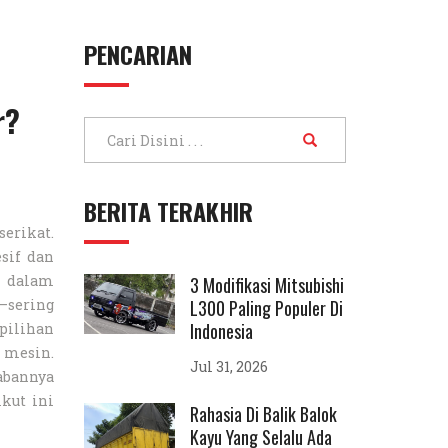
PENCARIAN
r?
BERITA TERAKHIR
erikat.
esif dan
n dalam
3 Modifikasi Mitsubishi
r—sering
L300 Paling Populer Di
Indonesia
pilihan
r mesin.
Jul 31, 2026
wabannya
ikut ini
Rahasia Di Balik Balok
Kayu Yang Selalu Ada