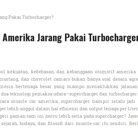
 Amerika Jarang Pakai Turbocharge
ol kekuatan, kebebasan, dan kebanggaan otomotif amerika s
 mustang, dan chevrolet camaro bukan hanya soal desain agr
al mesin bertenaga besar yang mampu menaklukkan jalana
, dua teknologi pemaksa udara—supercharger dan turbocharge
cara muscle car amerika, supercharger hampir selalu jadi 
ger lebih unggul dalam hal efisiensi dan output tenaga per lite
egeri paman sam ini justru lebih setia pada supercharger? Ja
sejarah, budaya, dan filosofi dari muscle car itu sendiri. Ber