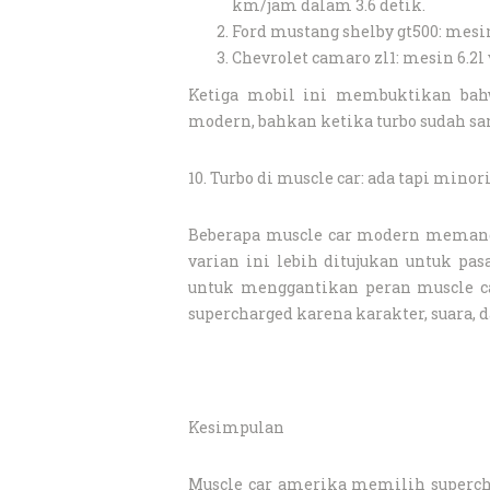
km/jam dalam 3.6 detik.
Ford mustang shelby gt500: mesin
Chevrolet camaro zl1: mesin 6.2l
Ketiga mobil ini membuktikan bahw
modern, bahkan ketika turbo sudah sa
10. Turbo di muscle car: ada tapi minor
Beberapa muscle car modern memang p
varian ini lebih ditujukan untuk pas
untuk menggantikan peran muscle car
supercharged karena karakter, suara, 
Kesimpulan
Muscle car amerika memilih supercha