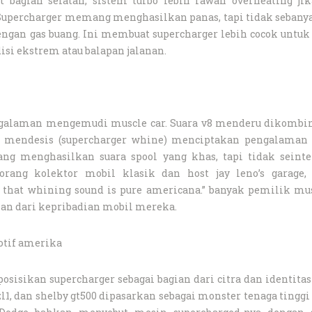
 bagian selatan, sistem turbo lebih rawan overheating jik
Supercharger memang menghasilkan panas, tapi tidak sebanya
engan gas buang. Ini membuat supercharger lebih cocok untuk
isi ekstrem atau balapan jalanan.
engalaman mengemudi muscle car. Suara v8 menderu dikombi
g mendesis (supercharger whine) menciptakan pengalaman 
ng menghasilkan suara spool yang khas, tapi tidak seinte
eorang kolektor mobil klasik dan host jay leno’s garage,
 that whining sound is pure americana.” banyak pemilik mus
ian dari kepribadian mobil mereka.
otif amerika
osisikan supercharger sebagai bagian dari citra dan identita
l1, dan shelby gt500 dipasarkan sebagai monster tenaga tingg