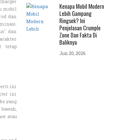
ocharger
Kenapa Mobil Modern
u mobil
Lebih Gampang
 rod dan
Ringsek? Ini
minasi.
Penjelasan Crumple
us" dan
Zone Dan Fakta Di
arakter
Baliknya
t tetap
Jun 20, 2026
erti ini
ter ini
bo yang
 bawah,
ce atau