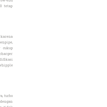
 low-end
0 tetap
 karena
wnpipe,
r cukup
charger
ifikasi
whipple
a, turbo
 dengan