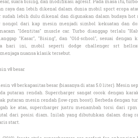
sar, suara bising, dan modifikasi agresif. Pada masa itu, turb
an raya dan lebih dikenal dalam dunia mobil sport eropa ata
er sudah lebih dulu dikenal dan digunakan dalam budaya hot
ng nongol dari kap mesin menjadi simbol kekuatan dan do
macam "Identitas" muscle car. Turbo dianggap terlalu "Hal
anggap "Kasar", "Bising", dan "Old-school", sesuai dengan k
 hari ini, mobil seperti dodge challenger srt hellca
enjaga nuansa klasik tersebut.
in v8 besar
 v8 berkapasitas besar (biasanya di atas 5.0 liter). Mesin sep
da putaran rendah. Supercharger sangat cocok dengan karak
 putaran mesin rendah (low-rpm boost). Berbeda dengan tur
gah ke atas, supercharger justru menambah torsi dari rpm
al dari posisi diam. Inilah yang dibutuhkan dalam drag ra
is start.