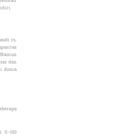
sebutan
ndiri.
audi rs,
pasitas
. Namun
esar dan
di dunia
eberapa
i 0–100