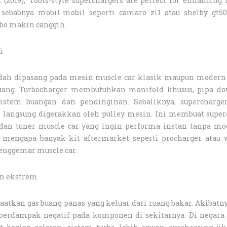
(2019), “roots-style superchargers are perfect for enhancing
 sebabnya mobil-mobil seperti camaro zl1 atau shelby gt50
bo makin canggih.
i
mudah dipasang pada mesin muscle car klasik maupun modern
uang. Turbocharger membutuhkan manifold khusus, pipa do
sistem buangan dan pendinginan. Sebaliknya, supercharge
n langsung digerakkan oleh pulley mesin. Ini membuat super
 dan tuner muscle car yang ingin performa instan tanpa mod
 mengapa banyak kit aftermarket seperti procharger atau 
penggemar muscle car.
an ekstrem
tkan gas buang panas yang keluar dari ruang bakar. Akibatny
 berdampak negatif pada komponen di sekitarnya. Di negara