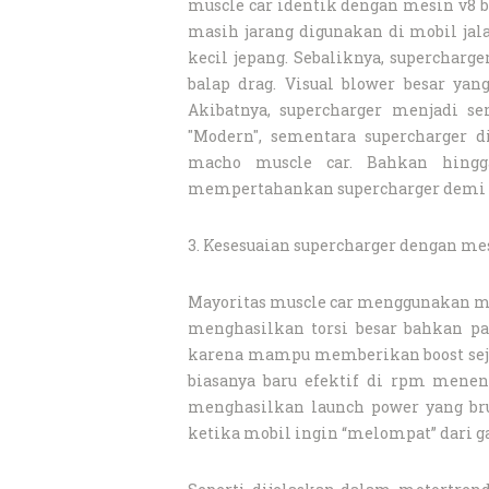
muscle car identik dengan mesin v8 be
masih jarang digunakan di mobil jal
kecil jepang. Sebaliknya, supercharg
balap drag. Visual blower besar ya
Akibatnya, supercharger menjadi se
"Modern", sementara supercharger di
macho muscle car. Bahkan hingga
mempertahankan supercharger demi m
3. Kesesuaian supercharger dengan mes
Mayoritas muscle car menggunakan mesin
menghasilkan torsi besar bahkan pa
karena mampu memberikan boost sejak
biasanya baru efektif di rpm menen
menghasilkan launch power yang brut
ketika mobil ingin “melompat” dari gar