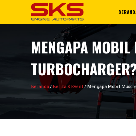
+6285100996428
support@sks.id
BERAND
MENGAPA MOBIL 
TURBOCHARGER
Beranda
/
Berita & Event
/
Mengapa Mobil Muscle