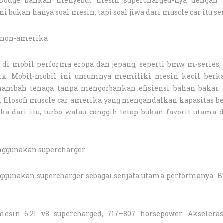
. Dodge bahkan menyebut mesin supercharged-nya dengan 
bukan hanya soal mesin, tapi soal jiwa dari muscle car itu se
l non-amerika
di mobil performa eropa dan jepang, seperti bmw m-series, 
wrx. Mobil-mobil ini umumnya memiliki mesin kecil berka
nambah tenaga tanpa mengorbankan efisiensi bahan bakar
 filosofi muscle car amerika yang mengandalkan kapasitas b
a dari itu, turbo walau canggih tetap bukan favorit utama 
nggunakan supercharger
gunakan supercharger sebagai senjata utama performanya. B
mesin 6.2l v8 supercharged, 717–807 horsepower. Akseleras