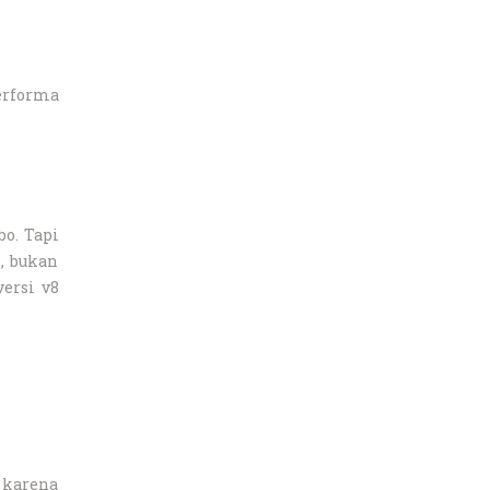
erforma
o. Tapi
h, bukan
ersi v8
 karena