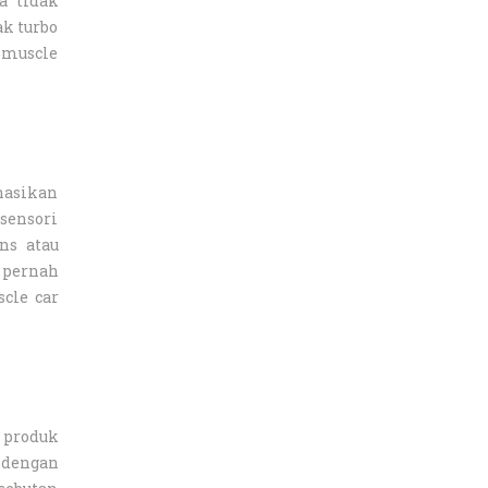
a tidak
k turbo
 muscle
nasikan
sensori
ns atau
 pernah
cle car
s produk
i dengan