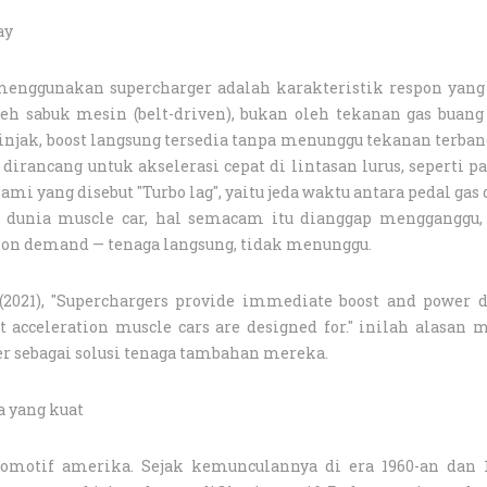
ay
enggunakan supercharger adalah karakteristik respon yang 
eh sabuk mesin (belt-driven), bukan oleh tekanan gas buang 
diinjak, boost langsung tersedia tanpa menunggu tekanan terban
dirancang untuk akselerasi cepat di lintasan lurus, seperti p
mi yang disebut "Turbo lag", yaitu jeda waktu antara pedal gas
 dunia muscle car, hal semacam itu dianggap mengganggu,
er on demand — tenaga langsung, tidak menunggu.
(2021), "Superchargers provide immediate boost and power d
nt acceleration muscle cars are designed for." inilah alasan
r sebagai solusi tenaga tambahan mereka.
a yang kuat
tomotif amerika. Sejak kemunculannya di era 1960-an dan 1