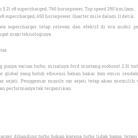
 5.2l v8 supercharged, 760 horsepower. Top speed 290 km/jam.
 v8 supercharged, 650 horsepower. Quarter mile dalam 11 detik.
a supercharger tetap relevan dan efektif di era mobil p
ngat maju teknologinya.
itas
unya varian turbo, misalnya ford mustang ecoboost 2.3l turb
ar global yang butuh efisiensi bahan bakar dan emisi renda
 sejati. Penggemar muscle car sejati tetap akan memilih v
dan performanya tak tergantikan.
rger dibanding turbo bukan karena turbo tidak bagus, tetapi