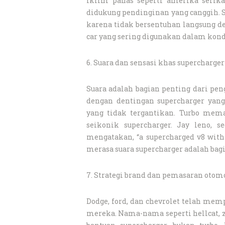
iklim panas seperti amerika serikat
didukung pendinginan yang canggih. 
karena tidak bersentuhan langsung d
car yang sering digunakan dalam kond
6. Suara dan sensasi khas supercharger
Suara adalah bagian penting dari p
dengan dentingan supercharger yan
yang tidak tergantikan. Turbo mema
seikonik supercharger. Jay leno, s
mengatakan, “a supercharged v8 with
merasa suara supercharger adalah bag
7. Strategi brand dan pemasaran otom
Dodge, ford, dan chevrolet telah memp
mereka. Nama-nama seperti hellcat, z