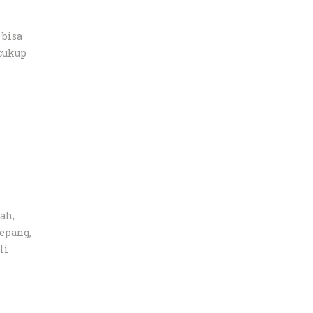
 bisa
 cukup
ah,
epang,
li