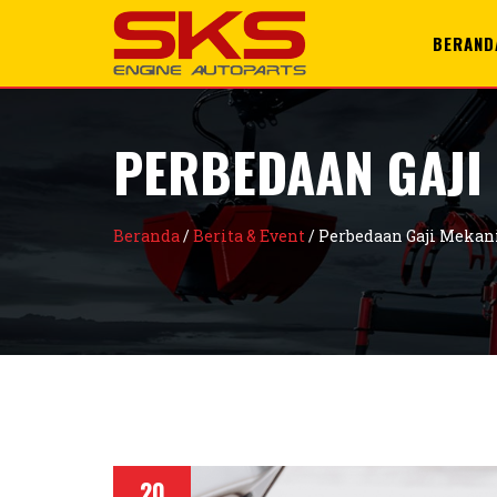
+6285100996428
support@sks.id
BERAND
PERBEDAAN GAJI
Beranda
/
Berita & Event
/
Perbedaan Gaji Mekan
20