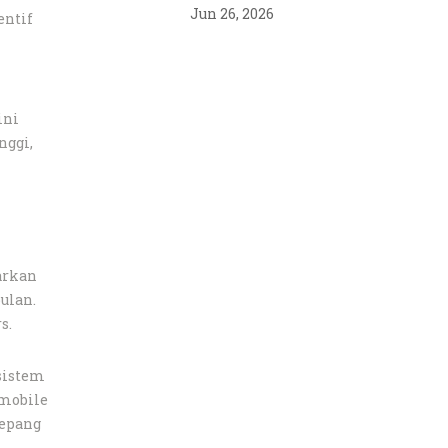
Jun 26, 2026
entif
ini
nggi,
arkan
ulan.
s.
 sistem
omobile
Jepang