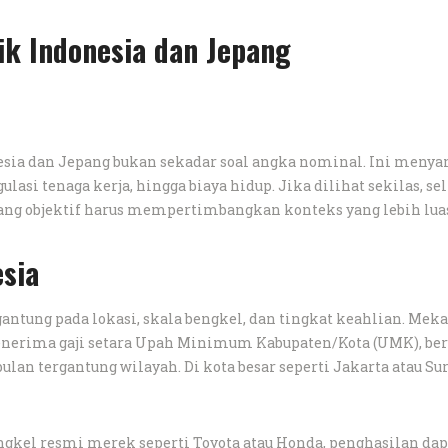
ik Indonesia dan Jepang
esia dan Jepang bukan sekadar soal angka nominal. Ini menya
ulasi tenaga kerja, hingga biaya hidup. Jika dilihat sekilas, se
ang objektif harus mempertimbangkan konteks yang lebih lua
esia
gantung pada lokasi, skala bengkel, dan tingkat keahlian. Mek
nerima gaji setara Upah Minimum Kabupaten/Kota (UMK), ber
 bulan tergantung wilayah. Di kota besar seperti Jakarta atau Su
kel resmi merek seperti Toyota atau Honda, penghasilan dap