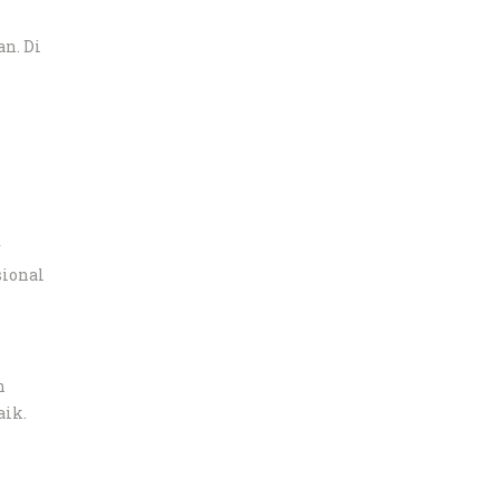
n. Di
r
sional
n
aik.