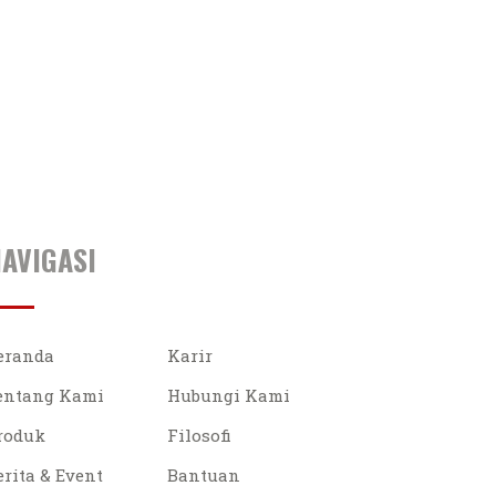
AVIGASI
eranda
Karir
entang Kami
Hubungi Kami
roduk
Filosofi
erita & Event
Bantuan