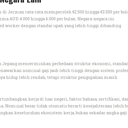
i Jerman rata-rata memperoleh €2.500 hingga €3.500 per bula
rima AUD 4.000 hingga 6.000 per bulan. Negara-negara ini
 worker dengan standar upah yang lebih tinggi dibanding
n Jepang mencerminkan perbedaan struktur ekonomi, standa
menawarkan nominal gaji jauh lebih tinggi dengan sistem profe
ya hidup lebih rendah, tetapi struktur pengupahan masih
bangkan kerja di luar negeri, faktor bahasa, sertifikasi, da
. Nominal besar tidak otomatis berarti kesejahteraan lebih b
ngkan keseluruhan ekosistem kerja, bukan sekadar angka gaji