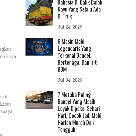
Rahasia Di Balik Balok
Kayu Yang Selalu Ada
Di Truk
Jul 24, 2026
6 Mesin Mobil
Legendaris Yang
ngkut
Terkenal Bandel,
lisihnya
Bertenaga, Dan Irit
s.
BBM
Jul 04, 2026
7 Motuba Paling
anik
Bandel Yang Masih
kisar
Layak Dipakai Sehari-
rabaya,
Hari, Cocok Jadi Mobil
Harian Murah Dan
Tangguh
at