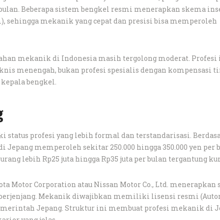
r bulan. Beberapa sistem bengkel resmi menerapkan skema ins
tem), sehingga mekanik yang cepat dan presisi bisa memperoleh
han mekanik di Indonesia masih tergolong moderat. Profesi 
eknis menengah, bukan profesi spesialis dengan kompensasi ti
u kepala bengkel.
g
 status profesi yang lebih formal dan terstandarisasi. Berdas
di Jepang memperoleh sekitar 250.000 hingga 350.000 yen per b
urang lebih Rp25 juta hingga Rp35 juta per bulan tergantung kur
ota Motor Corporation atau Nissan Motor Co., Ltd. menerapkan
s berjenjang. Mekanik diwajibkan memiliki lisensi resmi (Aut
pemerintah Jepang. Struktur ini membuat profesi mekanik di 
arier yang jelas.