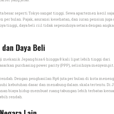
ta besar seperti Tokyo sangat tinggi. Sewa apartemen kecil saja
 per bulan. Pajak, asuransi kesehatan, dan iuran pensiun juga
ya tinggi, daya beli riil tidak sepenuhnya setara dengan angka
 dan Daya Beli
 mekanik Jepang bisa 6 hingga 8 kali lipat lebih tinggi dari
dasarkan purchasing power parity (PPP), selisihnya menyempit.
h rendah. Dengan penghasilan Rp6 juta per bulan di kota meneng
i kebutuhan dasar dan menabung dalam skala tertentu. Di J
kanan biaya hidup membuat ruang tabungan lebih terbatas kecua
lebih rendah.
Negara Lain