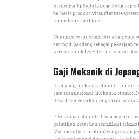
mencapai Rp5 juta hingga Rp8 juta pe
berbasis produktivitas (flat rate sys
tambahan signifikan.
Namun secara umum, struktur pengupa
sering dipandang sebagai pekerjaan t
kecuali untuk level teknisi senior ata
Gaji Mekanik di Jepan
Di Jepang, mekanik otomotif memiliki
rata-rata nasional, mekanik otomotif 
Jika dikonversikan, angka ini setara k
Perusahaan otomotif besar seperti Toy
pelatihan ketat dan sertifikasi tekni
Mechanic Certification) yang diakui 
lebih profesional dan memiliki jalur k